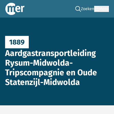
Zoeken
Menu
Ga naar de zoek pag
Commissie mer
1889
Aardgastransportleiding
Rysum-Midwolda-
Tripscompagnie en Oude
Statenzijl-Midwolda