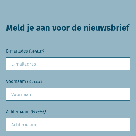
Meld je aan voor de nieuwsbrief
E-mailades
(Vereist)
Voornaam
(Vereist)
Achternaam
(Vereist)