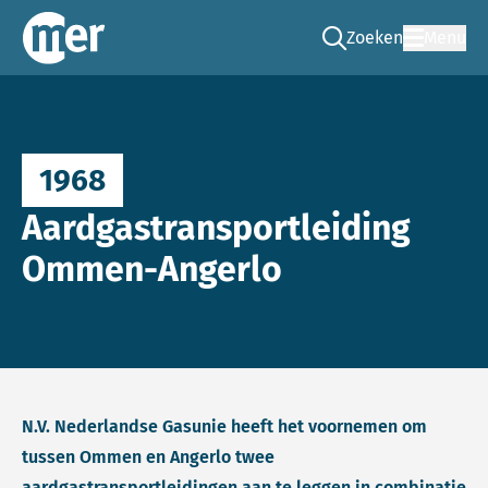
Zoeken
Menu
Ga naar de zoek pag
Commissie mer
1968
Aardgastransportleiding
Ommen-Angerlo
N.V. Nederlandse Gasunie heeft het voornemen om
tussen Ommen en Angerlo twee
aardgastransportleidingen aan te leggen in combinatie