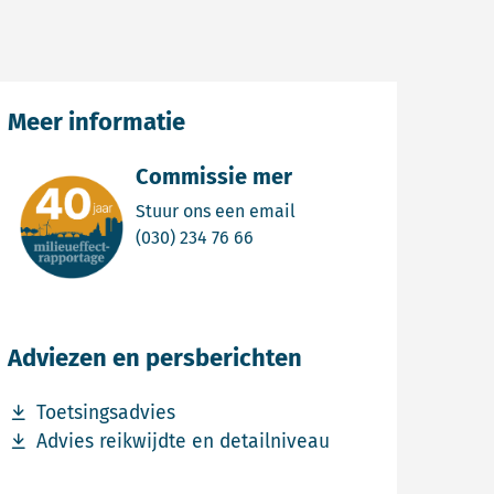
Meer informatie
Commissie mer
Email Commissie mer
Stuur ons een email
Bel Commissie mer
(030) 234 76 66
Adviezen en persberichten
Download bestand Toetsingsadvies
Toetsingsadvies
Download bestand Advies reikwijdte en detailniveau
Advies reikwijdte en detailniveau