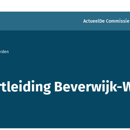
Actueel
De Commissie
arden
tleiding Beverwijk-