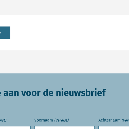
e aan voor de nieuwsbrief
Voornaam
Achternaam
ist)
(Vereist)
(Ver