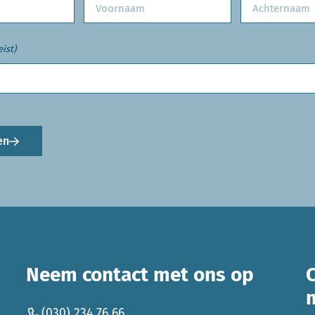
eist)
en
Neem contact met ons op
(030) 234 76 66