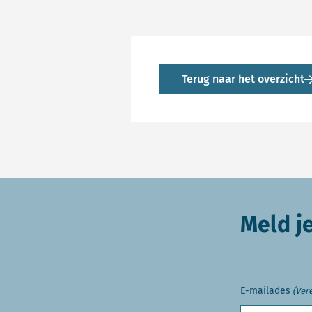
Terug naar het overzicht
Meld j
E-mailades
(Vere