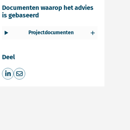
Documenten waarop het advies
is gebaseerd
Projectdocumenten
Deel
Deel op LinkedIn
Deel via e-mail