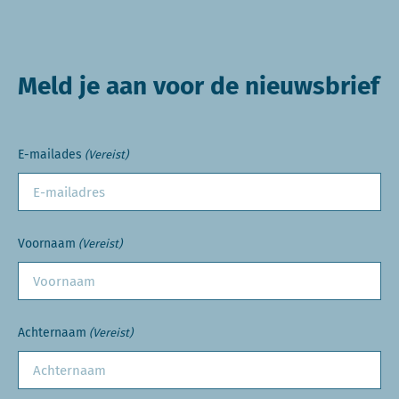
Meld je aan voor de nieuwsbrief
E-mailades
(Vereist)
Voornaam
(Vereist)
Achternaam
(Vereist)