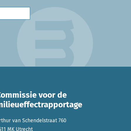
Commissie voor de
milieueffectrapportage
rthur van Schendelstraat 760
511 MK Utrecht