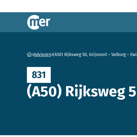
Commissie mer
Ga naar homepage
Adviezen
(A50) Rijksweg 50, Grijsoord – Valburg – Ewi
831
(A50) Rijksweg 5