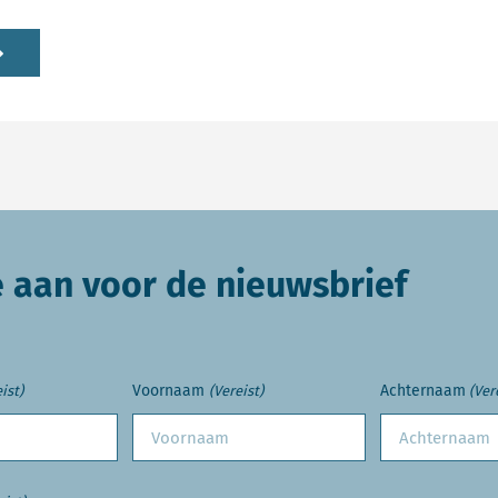
e aan voor de nieuwsbrief
Voornaam
Achternaam
ist)
(Vereist)
(Ver