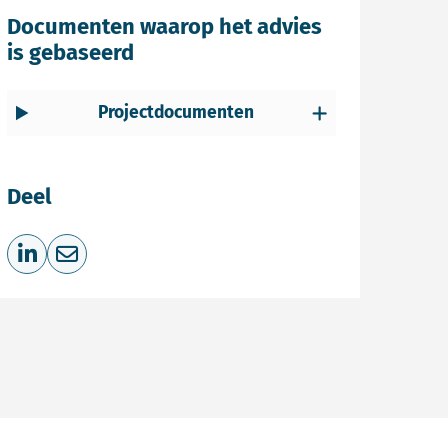
Documenten waarop het advies
is gebaseerd
Projectdocumenten
Deel
Deel op LinkedIn
Deel via e-mail