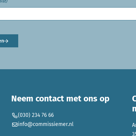
eist)
en
Neem contact met ons op
(030) 234 76 66
info@commissiemer.nl
A
3