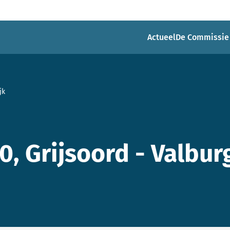
Actueel
De Commissie
jk
0, Grijsoord - Valburg