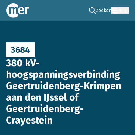
Zoeken
Menu
Ga naar de zoek pag
Commissie mer
3684
380 kV-
hoogspanningsverbinding
Geertruidenberg-Krimpen
aan den IJssel of
Geertruidenberg-
Crayestein